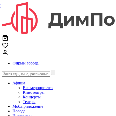
е
Фирмы города
Афиша
Все мероприятия
Кинотеатры
Концерты
Театры
Моб.приложение
Погода
Поддержка