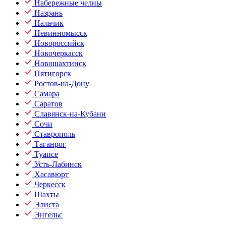
Набережные челны
Назрань
Нальчик
Невинномысск
Новороссийск
Новочеркасск
Новошахтинск
Пятигорск
Ростов-на-Дону
Самара
Саратов
Славянск-на-Кубани
Сочи
Ставрополь
Таганрог
Туапсе
Усть-Лабинск
Хасавюрт
Черкесск
Шахты
Элиста
Энгельс