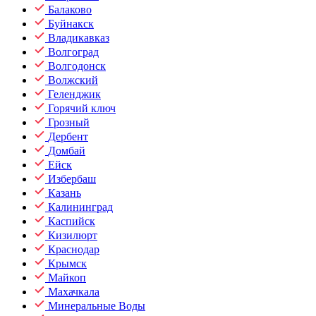
Балаково
Буйнакск
Владикавказ
Волгоград
Волгодонск
Волжский
Геленджик
Горячий ключ
Грозный
Дербент
Домбай
Ейск
Избербаш
Казань
Калининград
Каспийск
Кизилюрт
Краснодар
Крымск
Майкоп
Махачкала
Минеральные Воды