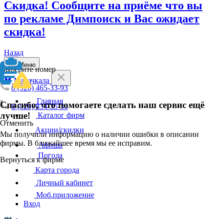
Скидка! Сообщите на приёме что вы
по рекламе Димпоиск и Вас ожидает
скидка!
Назад
Меню
Выберите номер
Махачкала
8 (926) 465-33-93
Главная
Спасибо, что помогаете сделать наш сервис ещё
8 (928) 834-35-36
лучше!
Каталог фирм
Отменить
Акции/скидки
Мы получили информацию о наличии ошибки в описании
фирмы. В ближайшее время мы ее исправим.
Афиша
Погода
Вернуться к фирме
Карта города
Личный кабинет
Моб.приложение
Вход