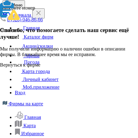
Меню
Выберите номер
Махачкала
8 (928) 046-86-66
Главная
Спасибо, что помогаете сделать наш сервис ещё
Отменить
лучше!
Каталог фирм
Акции/скидки
Мы получили информацию о наличии ошибки в описании
фирмы. В ближайшее время мы ее исправим.
Афиша
Погода
Вернуться к фирме
Карта города
Личный кабинет
Моб.приложение
Вход
Фирмы на карте
Главная
Карта
Избранное