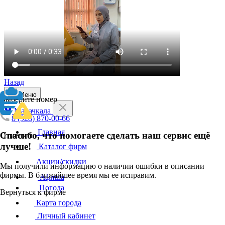
Назад
Меню
Выберите номер
Махачкала
8 (928) 870-00-66
Главная
Спасибо, что помогаете сделать наш сервис ещё
Отменить
лучше!
Каталог фирм
Акции/скидки
Мы получили информацию о наличии ошибки в описании
фирмы. В ближайшее время мы ее исправим.
Афиша
Погода
Вернуться к фирме
Карта города
Личный кабинет