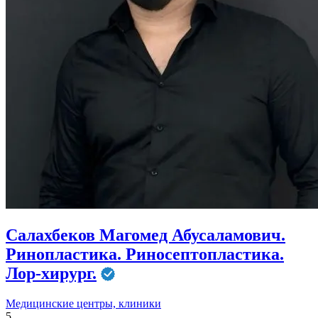
Салахбеков Магомед Абусаламович.
Ринопластика. Риносептопластика.
Лор-хирург.
Медицинские центры, клиники
5