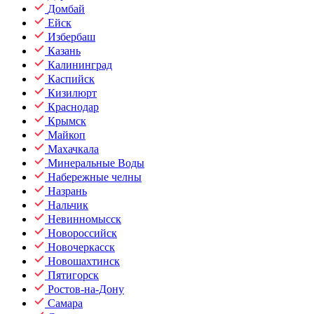
Домбай
Ейск
Избербаш
Казань
Калининград
Каспийск
Кизилюрт
Краснодар
Крымск
Майкоп
Махачкала
Минеральные Воды
Набережные челны
Назрань
Нальчик
Невинномысск
Новороссийск
Новочеркасск
Новошахтинск
Пятигорск
Ростов-на-Дону
Самара