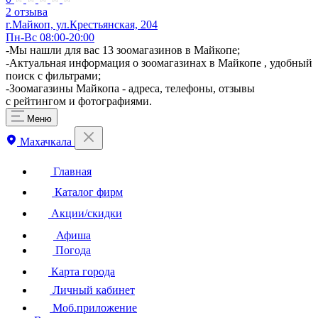
2 отзыва
г.Майкоп, ул.Крестьянская, 204
Пн-Вс 08:00-20:00
-Мы нашли для вас 13 зоомагазинов в Майкопе;
-Актуальная информация о зоомагазинах в Майкопе , удобный
поиск с фильтрами;
-Зоомагазины Майкопа - адреса, телефоны, отзывы
с рейтингом и фотографиями.
Меню
Махачкала
Главная
Каталог фирм
Акции/скидки
Афиша
Погода
Карта города
Личный кабинет
Моб.приложение