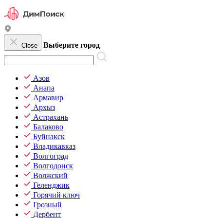
Выберите город
Close
Азов
Анапа
Армавир
Архыз
Астрахань
Балаково
Буйнакск
Владикавказ
Волгоград
Волгодонск
Волжский
Геленджик
Горячий ключ
Грозный
Дербент