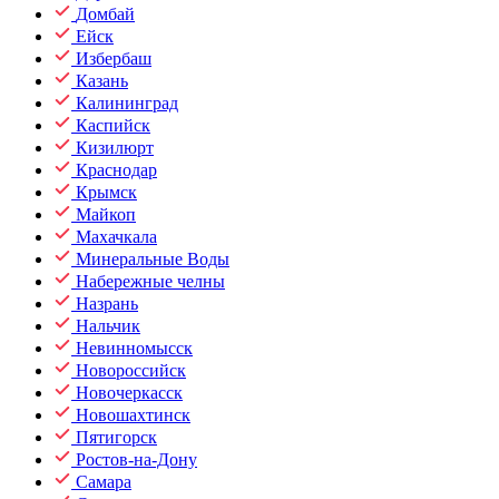
Домбай
Ейск
Избербаш
Казань
Калининград
Каспийск
Кизилюрт
Краснодар
Крымск
Майкоп
Махачкала
Минеральные Воды
Набережные челны
Назрань
Нальчик
Невинномысск
Новороссийск
Новочеркасск
Новошахтинск
Пятигорск
Ростов-на-Дону
Самара