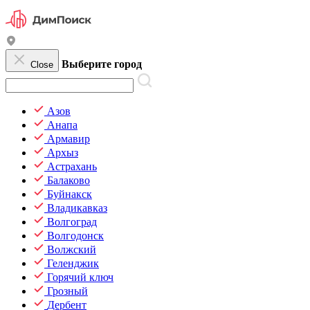
Выберите город
Close
Азов
Анапа
Армавир
Архыз
Астрахань
Балаково
Буйнакск
Владикавказ
Волгоград
Волгодонск
Волжский
Геленджик
Горячий ключ
Грозный
Дербент