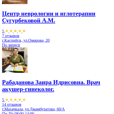
Центр неврологии и иглотерапии
Сугурбековой А.М.
5
7 отзывов
г.Каспийск, ул.Омарова, 20
По записи
Рабаданова Заира Идрисовна. Врач
акушер-гинеколог.
5
14 отзывов
г.Махачкала, ул.Джамбулатова, 60/А
Пн-Пт 08:00-14:00