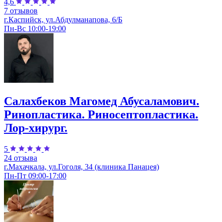
4,6
7 отзывов
г.Каспийск, ул.Абдулманапова, 6/Б
Пн-Вс 10:00-19:00
Салахбеков Магомед Абусаламович.
Ринопластика. Риносептопластика.
Лор-хирург.
5
24 отзыва
г.Махачкала, ул.Гоголя, 34 (клиника Панацея)
Пн-Пт 09:00-17:00