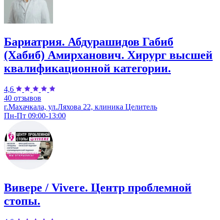
Бариатрия. Абдурашидов Габиб
(Хабиб) Амирханович. Хирург высшей
квалификационной категории.
4,6
40 отзывов
г.Махачкала, ул.Ляхова 22, клиника Целитель
Пн-Пт 09:00-13:00
Вивере / Vivere. Центр проблемной
стопы.