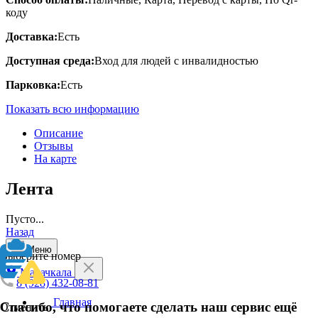
коду
Доставка:
Есть
Доступная среда:
Вход для людей с инвалидностью
Парковка:
Есть
Показать всю информацию
Описание
Отзывы
На карте
Лента
Пусто...
Назад
Меню
Выберите номер
Махачкала
8 (928) 432-08-81
Главная
Спасибо, что помогаете сделать наш сервис ещё
Отменить