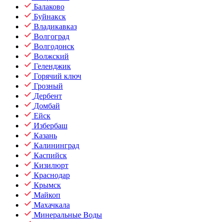
Балаково
Буйнакск
Владикавказ
Волгоград
Волгодонск
Волжский
Геленджик
Горячий ключ
Грозный
Дербент
Домбай
Ейск
Избербаш
Казань
Калининград
Каспийск
Кизилюрт
Краснодар
Крымск
Майкоп
Махачкала
Минеральные Воды