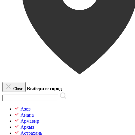
Выберите город
Close
Азов
Анапа
Армавир
Архыз
Астрахань