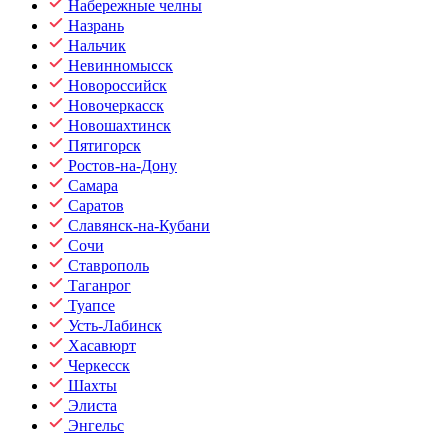
Набережные челны
Назрань
Нальчик
Невинномысск
Новороссийск
Новочеркасск
Новошахтинск
Пятигорск
Ростов-на-Дону
Самара
Саратов
Славянск-на-Кубани
Сочи
Ставрополь
Таганрог
Туапсе
Усть-Лабинск
Хасавюрт
Черкесск
Шахты
Элиста
Энгельс