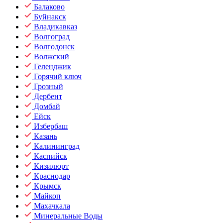
Балаково
Буйнакск
Владикавказ
Волгоград
Волгодонск
Волжский
Геленджик
Горячий ключ
Грозный
Дербент
Домбай
Ейск
Избербаш
Казань
Калининград
Каспийск
Кизилюрт
Краснодар
Крымск
Майкоп
Махачкала
Минеральные Воды