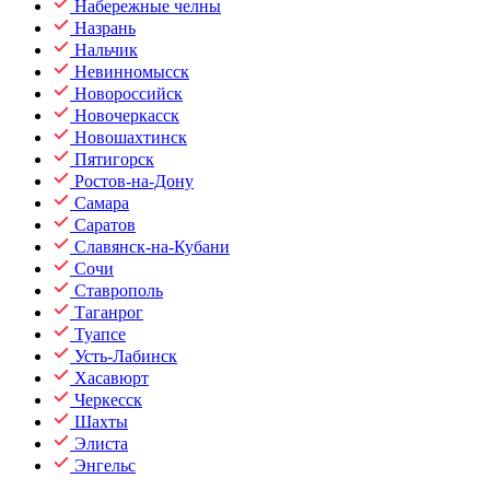
Набережные челны
Назрань
Нальчик
Невинномысск
Новороссийск
Новочеркасск
Новошахтинск
Пятигорск
Ростов-на-Дону
Самара
Саратов
Славянск-на-Кубани
Сочи
Ставрополь
Таганрог
Туапсе
Усть-Лабинск
Хасавюрт
Черкесск
Шахты
Элиста
Энгельс