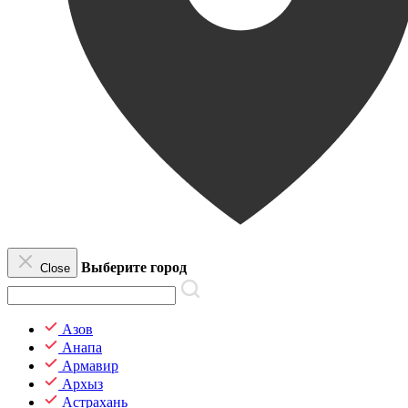
Выберите город
Close
Азов
Анапа
Армавир
Архыз
Астрахань