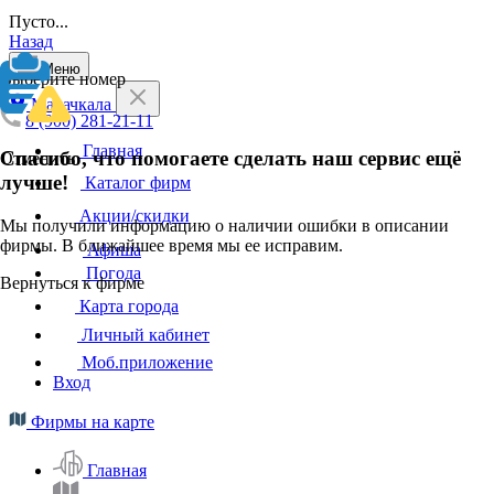
Пусто...
Назад
Меню
Выберите номер
Махачкала
8 (900) 281-21-11
Главная
Спасибо, что помогаете сделать наш сервис ещё
Отменить
лучше!
Каталог фирм
Акции/скидки
Мы получили информацию о наличии ошибки в описании
фирмы. В ближайшее время мы ее исправим.
Афиша
Погода
Вернуться к фирме
Карта города
Личный кабинет
Моб.приложение
Вход
Фирмы на карте
Главная