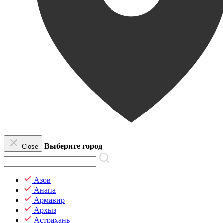
Выберите город
Close
Азов
Анапа
Армавир
Архыз
Астрахань