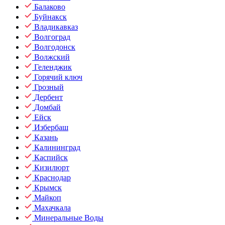
Балаково
Буйнакск
Владикавказ
Волгоград
Волгодонск
Волжский
Геленджик
Горячий ключ
Грозный
Дербент
Домбай
Ейск
Избербаш
Казань
Калининград
Каспийск
Кизилюрт
Краснодар
Крымск
Майкоп
Махачкала
Минеральные Воды