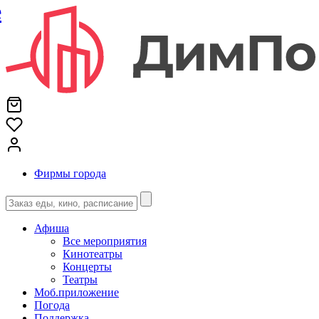
е
Фирмы города
Афиша
Все мероприятия
Кинотеатры
Концерты
Театры
Моб.приложение
Погода
Поддержка