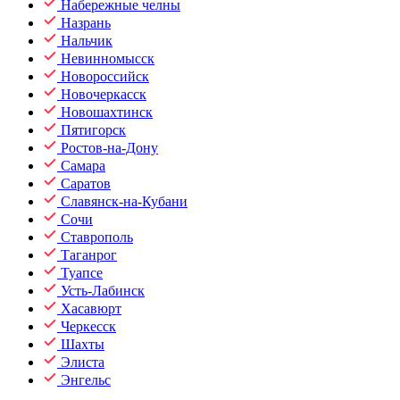
Набережные челны
Назрань
Нальчик
Невинномысск
Новороссийск
Новочеркасск
Новошахтинск
Пятигорск
Ростов-на-Дону
Самара
Саратов
Славянск-на-Кубани
Сочи
Ставрополь
Таганрог
Туапсе
Усть-Лабинск
Хасавюрт
Черкесск
Шахты
Элиста
Энгельс