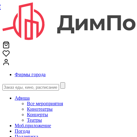
е
Фирмы города
Афиша
Все мероприятия
Кинотеатры
Концерты
Театры
Моб.приложение
Погода
Поддержка