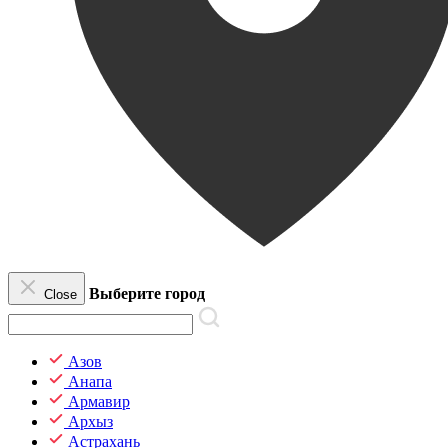
Выберите город
Close
Азов
Анапа
Армавир
Архыз
Астрахань