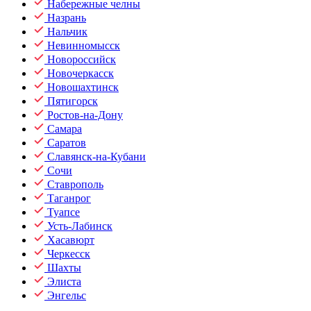
Набережные челны
Назрань
Нальчик
Невинномысск
Новороссийск
Новочеркасск
Новошахтинск
Пятигорск
Ростов-на-Дону
Самара
Саратов
Славянск-на-Кубани
Сочи
Ставрополь
Таганрог
Туапсе
Усть-Лабинск
Хасавюрт
Черкесск
Шахты
Элиста
Энгельс