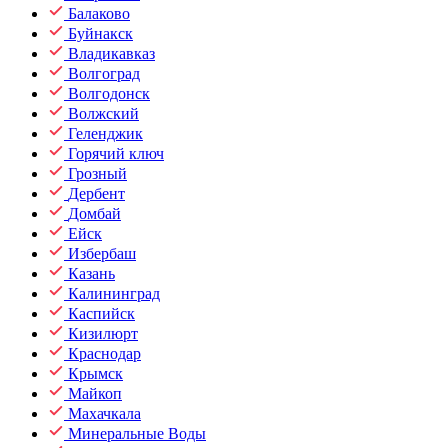
Балаково
Буйнакск
Владикавказ
Волгоград
Волгодонск
Волжский
Геленджик
Горячий ключ
Грозный
Дербент
Домбай
Ейск
Избербаш
Казань
Калининград
Каспийск
Кизилюрт
Краснодар
Крымск
Майкоп
Махачкала
Минеральные Воды