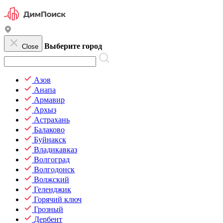
Выберите город
Close
Азов
Анапа
Армавир
Архыз
Астрахань
Балаково
Буйнакск
Владикавказ
Волгоград
Волгодонск
Волжский
Геленджик
Горячий ключ
Грозный
Дербент