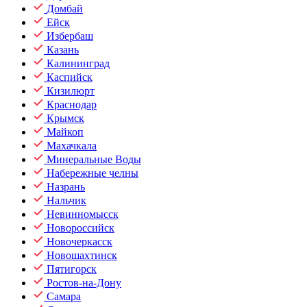
Домбай
Ейск
Избербаш
Казань
Калининград
Каспийск
Кизилюрт
Краснодар
Крымск
Майкоп
Махачкала
Минеральные Воды
Набережные челны
Назрань
Нальчик
Невинномысск
Новороссийск
Новочеркасск
Новошахтинск
Пятигорск
Ростов-на-Дону
Самара