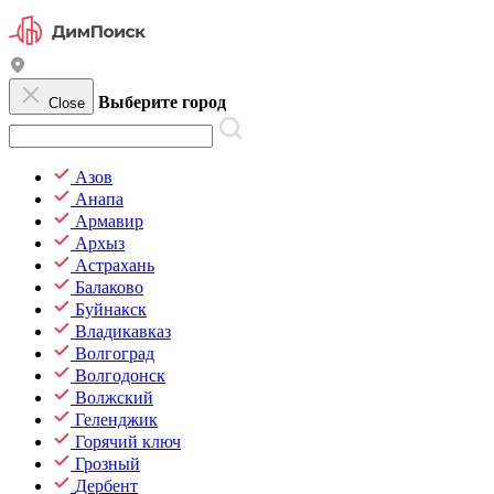
Выберите город
Close
Азов
Анапа
Армавир
Архыз
Астрахань
Балаково
Буйнакск
Владикавказ
Волгоград
Волгодонск
Волжский
Геленджик
Горячий ключ
Грозный
Дербент