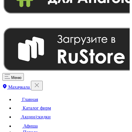
Меню
Махачкала
Главная
Каталог фирм
Акции/скидки
Афиша