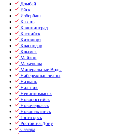
Домбай
Ейск
Избербаш
Казань
Калининград
Каспийск
Кизилюрт
Краснодар
Крымск
Майкоп
Махачкала
Минеральные Воды
Набережные челны
Назрань
Нальчик
Невинномысск
Новороссийск
Новочеркасск
Новошахтинск
Пятигорск
Ростов-на-Дону
Самара