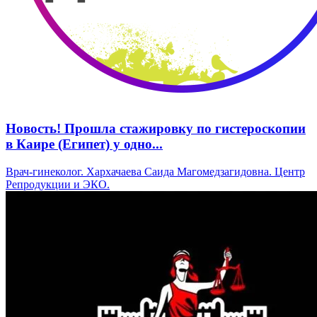
Новость! Прошла стажировку по гистероскопии
в Каире (Египет) у одно...
Врач-гинеколог. Хархачаева Саида Магомедзагидовна. Центр
Репродукции и ЭКО.