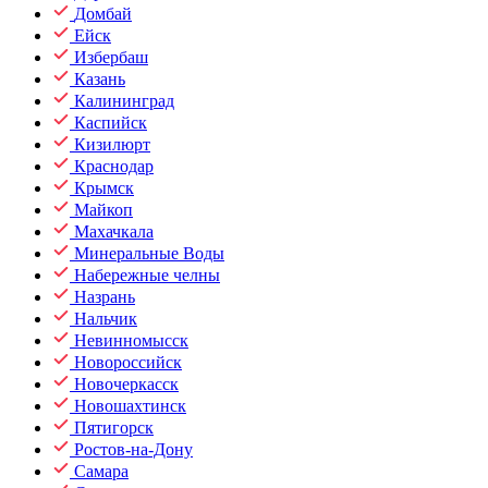
Домбай
Ейск
Избербаш
Казань
Калининград
Каспийск
Кизилюрт
Краснодар
Крымск
Майкоп
Махачкала
Минеральные Воды
Набережные челны
Назрань
Нальчик
Невинномысск
Новороссийск
Новочеркасск
Новошахтинск
Пятигорск
Ростов-на-Дону
Самара