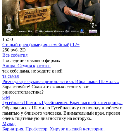
15:50
Старый орел (комедия, семейный) 12+
250 руб.
2D
Все события
Последние отзывы о фирмах
Алира. ​Студия красоты.
так себе дама, не ходите к ней
та самая
Piezo-ультразвуковая ринопластика. Ибрагимов Шамиль...
Здравствуйте! Скажите сколько стоит у вас
риносептопластика?
GM
Гусейнаев Шамиль Гусейнаевич. Врач высшей категории,...
Обращались к Шамилю Гусейнаевичу по поводу проблем с
памятью у близкого человека. Внимательный врач. провел
очень тщательную диагностику на которую...
Мурад
Бариатрия. Профессор. Хирург высшей категории.