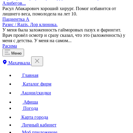
Алибегов...
Расул Абакарович хороший хирург. Помог избавится от
лишнего веса, помолодела на лет 10.
Пациентка А
Разис / Razis. Лор клиника.
У меня была заложенность гайморовых пазух и фарингит​.
Врач провёл осмотр и сразу сказал, что это (заложенность) у
меня с детства. У меня на самом...
Расима
Меню
Махачкала
Главная
Каталог фирм
Акции/скидки
Афиша
Погода
Карта города
Личный кабинет
Моб.приложение