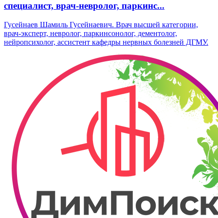
специалист, врач-невролог, паркинс...
Гусейнаев Шамиль Гусейнаевич. Врач высшей категории,
врач-эксперт, невролог, паркинсонолог, дементолог,
нейропсихолог, ассистент кафедры нервных болезней ДГМУ.