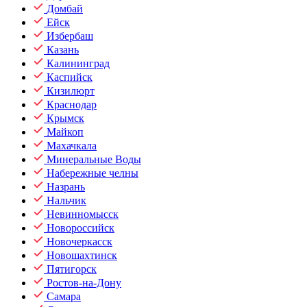
Домбай
Ейск
Избербаш
Казань
Калининград
Каспийск
Кизилюрт
Краснодар
Крымск
Майкоп
Махачкала
Минеральные Воды
Набережные челны
Назрань
Нальчик
Невинномысск
Новороссийск
Новочеркасск
Новошахтинск
Пятигорск
Ростов-на-Дону
Самара