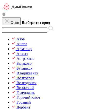
Выберите город
Close
Азов
Анапа
Армавир
Архыз
Астрахань
Балаково
Буйнакск
Владикавказ
Волгоград
Волгодонск
Волжский
Геленджик
Горячий ключ
Грозный
Дербент