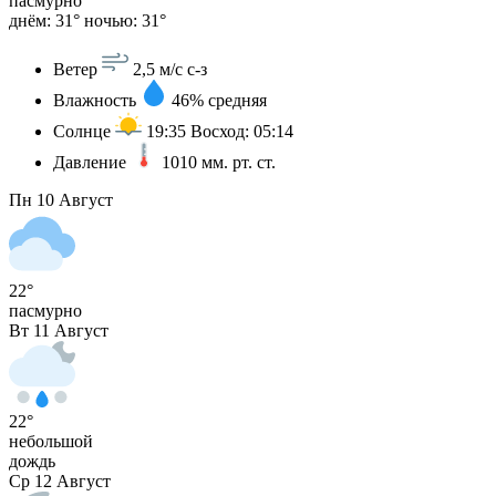
пасмурно
днём: 31°
ночью: 31°
Ветер
2,5 м/с
с-з
Влажность
46%
средняя
Солнце
19:35
Восход: 05:14
Давление
1010
мм. рт. ст.
Пн
10 Август
22°
пасмурно
Вт
11 Август
22°
небольшой
дождь
Ср
12 Август