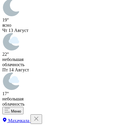
19°
ясно
Чт
13 Август
22°
небольшая
облачность
Пт
14 Август
17°
небольшая
облачность
Меню
Махачкала