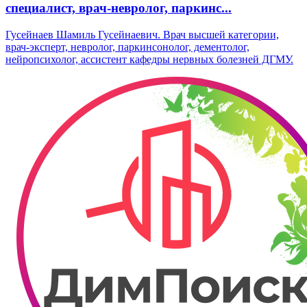
специалист, врач-невролог, паркинс...
Гусейнаев Шамиль Гусейнаевич. Врач высшей категории,
врач-эксперт, невролог, паркинсонолог, дементолог,
нейропсихолог, ассистент кафедры нервных болезней ДГМУ.