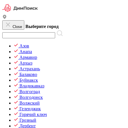
Выберите город
Close
Азов
Анапа
Армавир
Архыз
Астрахань
Балаково
Буйнакск
Владикавказ
Волгоград
Волгодонск
Волжский
Геленджик
Горячий ключ
Грозный
Дербент