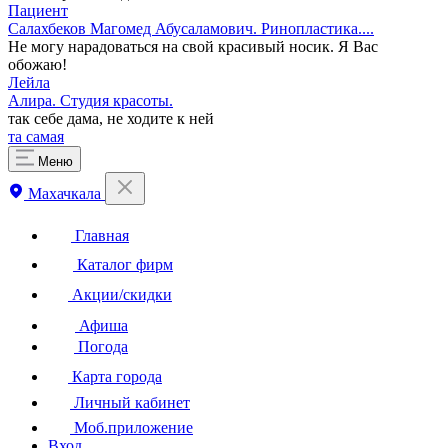
Пациент
Салахбеков Магомед Абусаламович. Ринопластика....
Не могу нарадоваться на свой красивый носик. Я Вас
обожаю!
Лейла
Алира. ​Студия красоты.
так себе дама, не ходите к ней
та самая
Меню
Махачкала
Главная
Каталог фирм
Акции/скидки
Афиша
Погода
Карта города
Личный кабинет
Моб.приложение
Вход