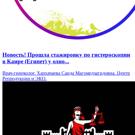
Новость! Прошла стажировку по гистероскопии
в Каире (Египет) у одно...
Врач-гинеколог. Хархачаева Саида Магомедзагидовна. Центр
Репродукции и ЭКО.