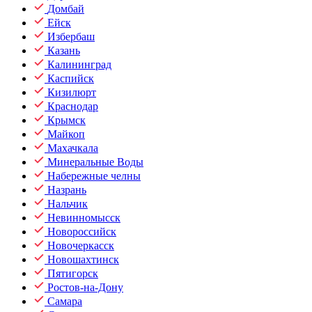
Домбай
Ейск
Избербаш
Казань
Калининград
Каспийск
Кизилюрт
Краснодар
Крымск
Майкоп
Махачкала
Минеральные Воды
Набережные челны
Назрань
Нальчик
Невинномысск
Новороссийск
Новочеркасск
Новошахтинск
Пятигорск
Ростов-на-Дону
Самара