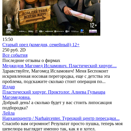
15:50
Старый орел (комедия, семейный) 12+
250 руб.
2D
Все события
Последние отзывы о фирмах
Меджидов Магомед Исламович. Пластический хирург....
Здравствуйте, Магомед Исламович! Меня Беспокоит
искривленная носовая перегородка, еще с детства эта
проблема, подскажите сколько стоит операция по...
Илдар
Пластический хирург. Проктолог. Алиева Гульнара
Магомедовна.
Добрый день! а сколько будет у вас стоить липосакция
подбородка?
Лейла
Нархаирцентр / Narhaircenter. Турецкий центр пересадки...
Спасибо вам огромное! Результат просто пушка, теперь моя
шевелюра выглядит именно так, как я и хотел.