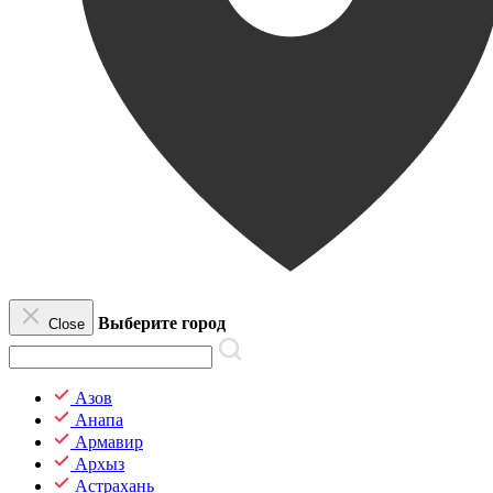
Выберите город
Close
Азов
Анапа
Армавир
Архыз
Астрахань