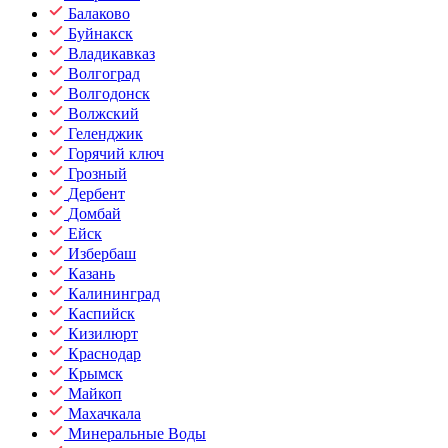
Балаково
Буйнакск
Владикавказ
Волгоград
Волгодонск
Волжский
Геленджик
Горячий ключ
Грозный
Дербент
Домбай
Ейск
Избербаш
Казань
Калининград
Каспийск
Кизилюрт
Краснодар
Крымск
Майкоп
Махачкала
Минеральные Воды