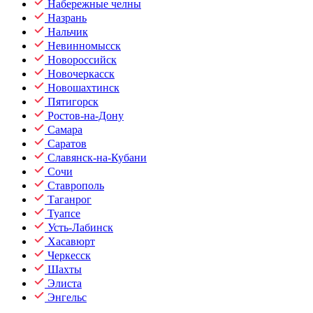
Набережные челны
Назрань
Нальчик
Невинномысск
Новороссийск
Новочеркасск
Новошахтинск
Пятигорск
Ростов-на-Дону
Самара
Саратов
Славянск-на-Кубани
Сочи
Ставрополь
Таганрог
Туапсе
Усть-Лабинск
Хасавюрт
Черкесск
Шахты
Элиста
Энгельс