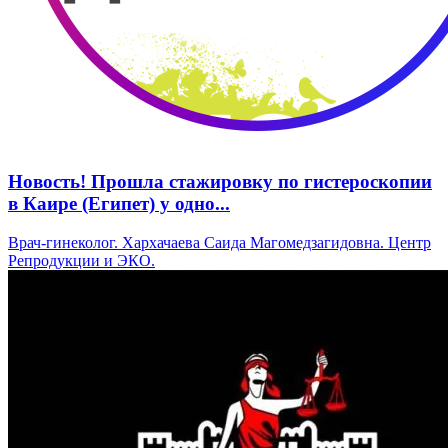
Новость! Прошла стажировку по гистероскопии
в Каире (Египет) у одно...
Врач-гинеколог. Хархачаева Саида Магомедзагидовна. Центр
Репродукции и ЭКО.