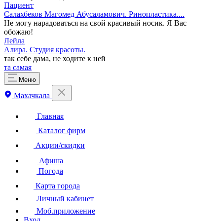
Пациент
Салахбеков Магомед Абусаламович. Ринопластика....
Не могу нарадоваться на свой красивый носик. Я Вас
обожаю!
Лейла
Алира. ​Студия красоты.
так себе дама, не ходите к ней
та самая
Меню
Махачкала
Главная
Каталог фирм
Акции/скидки
Афиша
Погода
Карта города
Личный кабинет
Моб.приложение
Вход