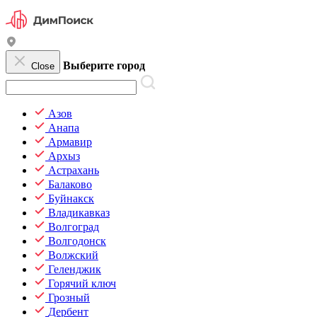
Выберите город
Close
Азов
Анапа
Армавир
Архыз
Астрахань
Балаково
Буйнакск
Владикавказ
Волгоград
Волгодонск
Волжский
Геленджик
Горячий ключ
Грозный
Дербент