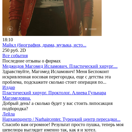
18:10
Майкл (биография, драма, музыка, исто...
250 руб.
2D
Все события
Последние отзывы о фирмах
Меджидов Магомед Исламович. Пластический хирург....
Здравствуйте, Магомед Исламович! Меня Беспокоит
искривленная носовая перегородка, еще с детства эта
проблема, подскажите сколько стоит операция по...
Илдар
Пластический хирург. Проктолог. Алиева Гульнара
Магомедовна.
Добрый день! а сколько будет у вас стоить липосакция
подбородка?
Лейла
Нархаирцентр / Narhaircenter. Турецкий центр пересадки...
Спасибо вам огромное! Результат просто пушка, теперь моя
шевелюра выглядит именно так, как я и хотел.