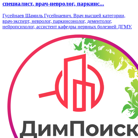
специалист, врач-невролог, паркинс...
Гусейнаев Шамиль Гусейнаевич. Врач высшей категории,
врач-эксперт, невролог, паркинсонолог, дементолог,
нейропсихолог, ассистент кафедры нервных болезней ДГМУ.