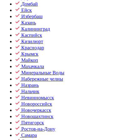
Домбай
Ейск
Избербаш
Казань
Калининград
Каспийск
Кизилюрт
Краснодар
Крымск
Майкоп
Махачкала
Минеральные Воды
Набережные челны
Назрань
Нальчик
Невинномысск
Новороссийск
Новочеркасск
Новошахтинск
Пятигорск
Ростов-на-Дону
Самара