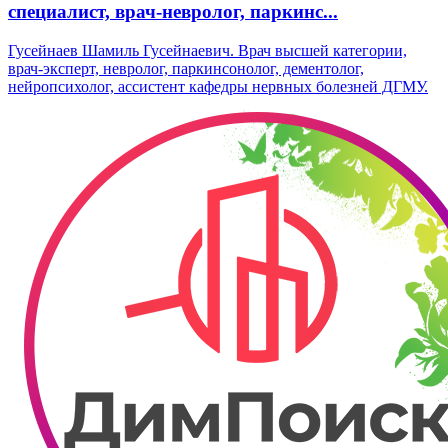
специалист, врач-невролог, паркинс...
Гусейнаев Шамиль Гусейнаевич. Врач высшей категории,
врач-эксперт, невролог, паркинсонолог, дементолог,
нейропсихолог, ассистент кафедры нервных болезней ДГМУ.