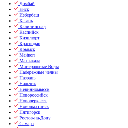
Домбай
Ейск
Избербаш
Казань
Калининград
Каспийск
Кизилюрт
Краснодар
Крымск
Майкоп
Махачкала
Минеральные Воды
Набережные челны
Назрань
Нальчик
Невинномысск
Новороссийск
Новочеркасск
Новошахтинск
Пятигорск
Ростов-на-Дону
Самара