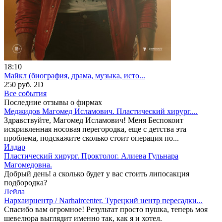
18:10
Майкл (биография, драма, музыка, исто...
250 руб.
2D
Все события
Последние отзывы о фирмах
Меджидов Магомед Исламович. Пластический хирург....
Здравствуйте, Магомед Исламович! Меня Беспокоит
искривленная носовая перегородка, еще с детства эта
проблема, подскажите сколько стоит операция по...
Илдар
Пластический хирург. Проктолог. Алиева Гульнара
Магомедовна.
Добрый день! а сколько будет у вас стоить липосакция
подбородка?
Лейла
Нархаирцентр / Narhaircenter. Турецкий центр пересадки...
Спасибо вам огромное! Результат просто пушка, теперь моя
шевелюра выглядит именно так, как я и хотел.