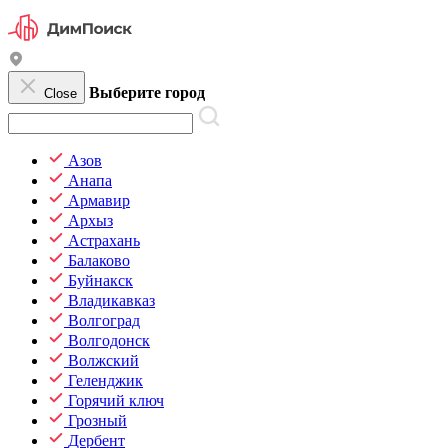
Выберите город
Close
Азов
Анапа
Армавир
Архыз
Астрахань
Балаково
Буйнакск
Владикавказ
Волгоград
Волгодонск
Волжский
Геленджик
Горячий ключ
Грозный
Дербент