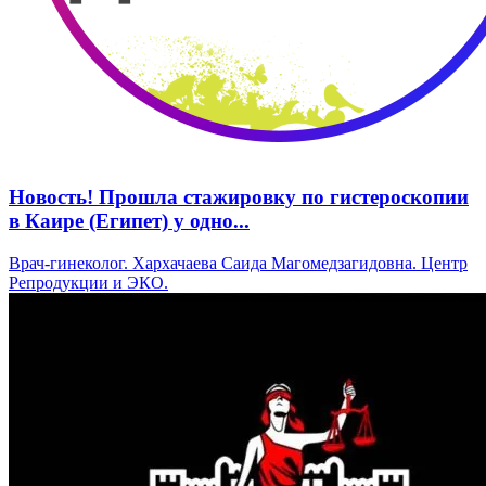
Новость! Прошла стажировку по гистероскопии
в Каире (Египет) у одно...
Врач-гинеколог. Хархачаева Саида Магомедзагидовна. Центр
Репродукции и ЭКО.