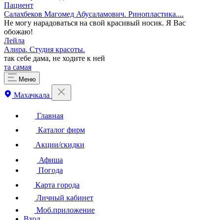
Пациент
Салахбеков Магомед Абусаламович. Ринопластика....
Не могу нарадоваться на свой красивый носик. Я Вас
обожаю!
Лейла
Алира. ​Студия красоты.
так себе дама, не ходите к ней
та самая
Меню
Махачкала
Главная
Каталог фирм
Акции/скидки
Афиша
Погода
Карта города
Личный кабинет
Моб.приложение
Вход