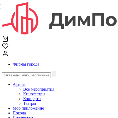
е
Фирмы города
Афиша
Все мероприятия
Кинотеатры
Концерты
Театры
Моб.приложение
Погода
Поддержка