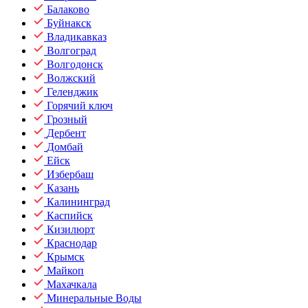
Балаково
Буйнакск
Владикавказ
Волгоград
Волгодонск
Волжский
Геленджик
Горячий ключ
Грозный
Дербент
Домбай
Ейск
Избербаш
Казань
Калининград
Каспийск
Кизилюрт
Краснодар
Крымск
Майкоп
Махачкала
Минеральные Воды