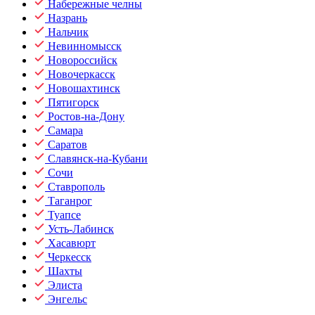
Набережные челны
Назрань
Нальчик
Невинномысск
Новороссийск
Новочеркасск
Новошахтинск
Пятигорск
Ростов-на-Дону
Самара
Саратов
Славянск-на-Кубани
Сочи
Ставрополь
Таганрог
Туапсе
Усть-Лабинск
Хасавюрт
Черкесск
Шахты
Элиста
Энгельс