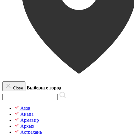
Выберите город
Close
Азов
Анапа
Армавир
Архыз
Астрахань