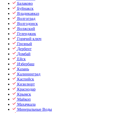
Балаково
Буйнакск
Владикавказ
Волгоград
Волгодонск
Волжский
Геленджик
Горячий ключ
Грозный
Дербент
Домбай
Ейск
Избербаш
Казань
Калининград
Каспийск
Кизилюрт
Краснодар
Крымск
Майкоп
Махачкала
Минеральные Воды