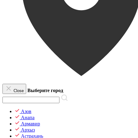
Выберите город
Close
Азов
Анапа
Армавир
Архыз
Астрахань