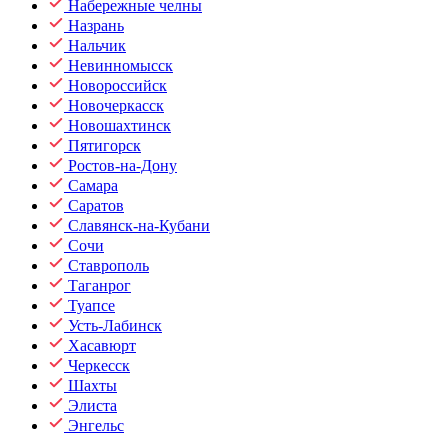
Набережные челны
Назрань
Нальчик
Невинномысск
Новороссийск
Новочеркасск
Новошахтинск
Пятигорск
Ростов-на-Дону
Самара
Саратов
Славянск-на-Кубани
Сочи
Ставрополь
Таганрог
Туапсе
Усть-Лабинск
Хасавюрт
Черкесск
Шахты
Элиста
Энгельс