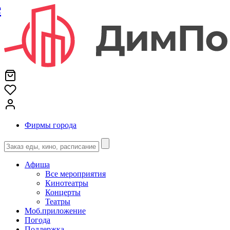
е
Фирмы города
Афиша
Все мероприятия
Кинотеатры
Концерты
Театры
Моб.приложение
Погода
Поддержка