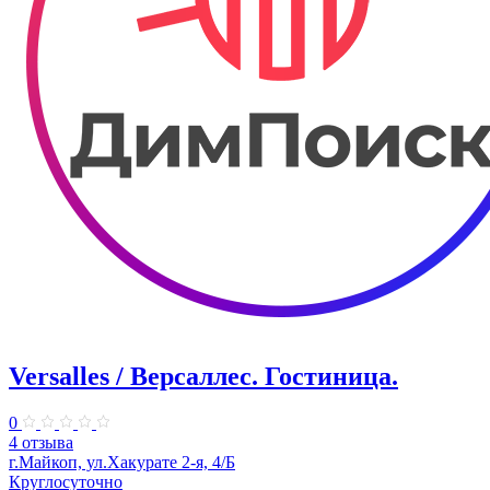
Versalles / Версаллес. Гостиница.
0
4 отзыва
г.Майкоп, ул.Хакурате 2-я, 4/Б
Круглосуточно