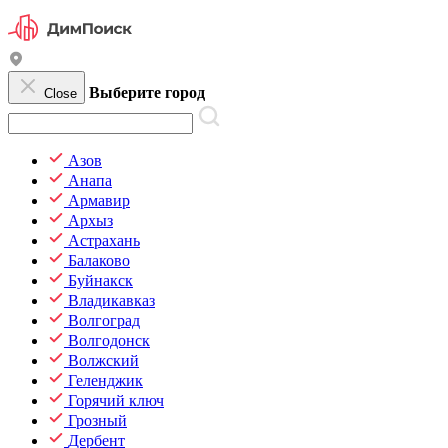
Выберите город
Close
Азов
Анапа
Армавир
Архыз
Астрахань
Балаково
Буйнакск
Владикавказ
Волгоград
Волгодонск
Волжский
Геленджик
Горячий ключ
Грозный
Дербент