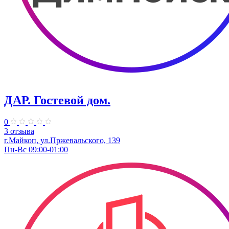
ДАР. Гостевой дом.
0
3 отзыва
г.Майкоп, ул.Пржевальского, 139
Пн-Вс 09:00-01:00