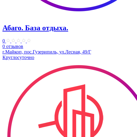
Абаго. База отдыха.
0
0 отзывов
г.Майкоп, пос.Гузерипиль, ул.Лесная, 49/Г
Круглосуточно