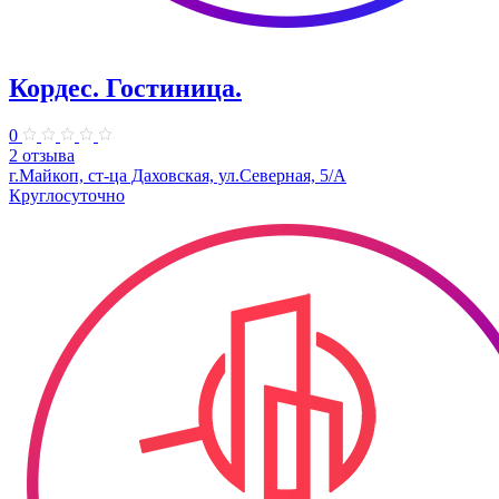
Кордес. Гостиница.
0
2 отзыва
г.Майкоп, ст-ца Даховская, ул.Северная, 5/А
Круглосуточно