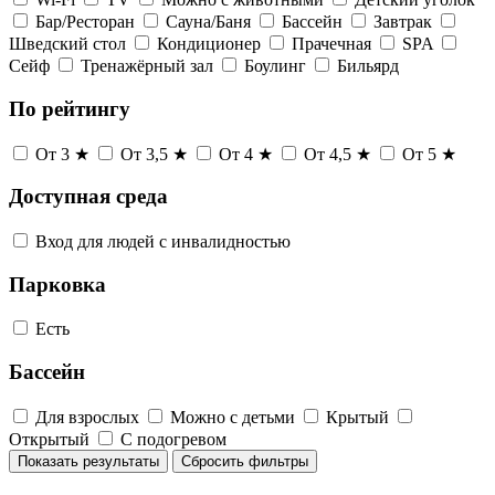
Бар/Ресторан
Сауна/Баня
Бассейн
Завтрак
Шведский стол
Кондиционер
Прачечная
SPA
Сейф
Тренажёрный зал
Боулинг
Бильярд
По рейтингу
От 3 ★
От 3,5 ★
От 4 ★
От 4,5 ★
От 5 ★
Доступная среда
Вход для людей с инвалидностью
Парковка
Есть
Бассейн
Для взрослых
Можно с детьми
Крытый
Открытый
С подогревом
Показать результаты
Сбросить фильтры