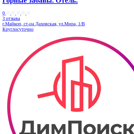
Горные забавы. Отель.
0
3 отзыва
г.Майкоп, ст-ца Даховская, ул.Мира, 1/В
Круглосуточно