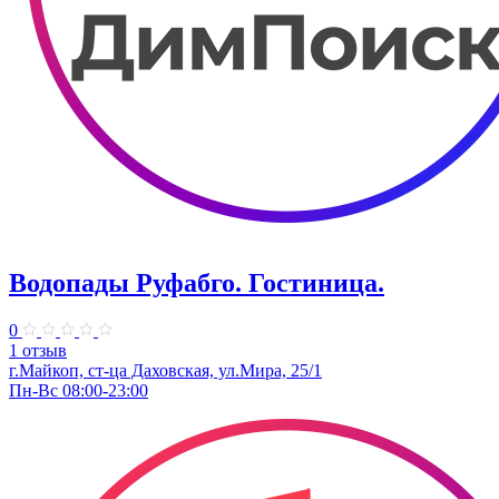
Водопады Руфабго. Гостиница.
0
1 отзыв
г.Майкоп, ст-ца Даховская, ул.Мира, 25/1
Пн-Вс 08:00-23:00