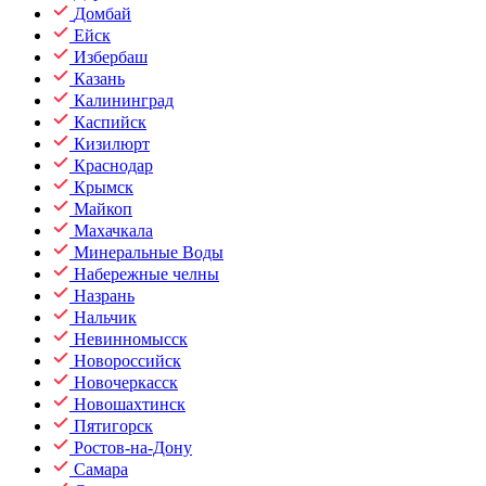
Домбай
Ейск
Избербаш
Казань
Калининград
Каспийск
Кизилюрт
Краснодар
Крымск
Майкоп
Махачкала
Минеральные Воды
Набережные челны
Назрань
Нальчик
Невинномысск
Новороссийск
Новочеркасск
Новошахтинск
Пятигорск
Ростов-на-Дону
Самара