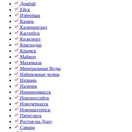
Домбай
Ейск
Избербаш
Казань
Калининград
Каспийск
Кизилюрт
Краснодар
Крымск
Майкоп
Махачкала
Минеральные Воды
Набережные челны
Назрань
Нальчик
Невинномысск
Новороссийск
Новочеркасск
Новошахтинск
Пятигорск
Ростов-на-Дону
Самара