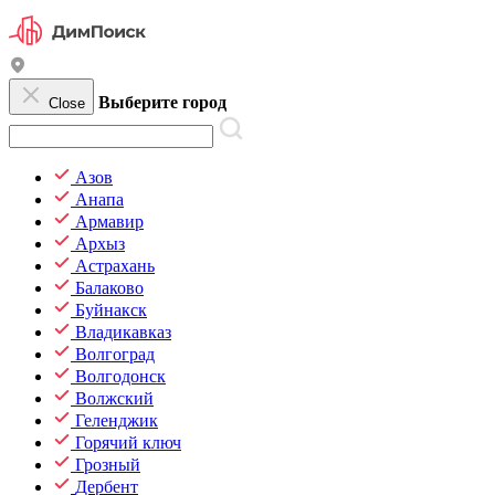
Выберите город
Close
Азов
Анапа
Армавир
Архыз
Астрахань
Балаково
Буйнакск
Владикавказ
Волгоград
Волгодонск
Волжский
Геленджик
Горячий ключ
Грозный
Дербент