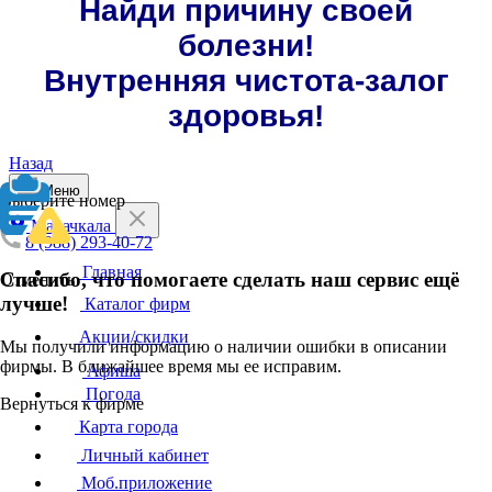
Найди причину своей
болезни!
Внутренняя чистота-залог
здоровья!
Назад
Меню
Выберите номер
Махачкала
8 (988) 293-40-72
Главная
Спасибо, что помогаете сделать наш сервис ещё
Отменить
лучше!
Каталог фирм
Акции/скидки
Мы получили информацию о наличии ошибки в описании
фирмы. В ближайшее время мы ее исправим.
Афиша
Погода
Вернуться к фирме
Карта города
Личный кабинет
Моб.приложение