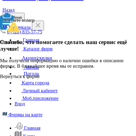
Назад
Меню
Выберите номер
Махачкала
8 (928) 835-57-75
Главная
Спасибо, что помогаете сделать наш сервис ещё
Отменить
лучше!
Каталог фирм
Акции/скидки
Мы получили информацию о наличии ошибки в описании
фирмы. В ближайшее время мы ее исправим.
Афиша
Погода
Вернуться к фирме
Карта города
Личный кабинет
Моб.приложение
Вход
Фирмы на карте
Главная