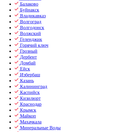
Балаково
Буйнакск
Владикавказ
Волгоград
Волгодонск
Волжский
Геленджик
Горячий ключ
Грозный
Дербент
Домбай
Ейск
Избербаш
Казань
Калининград
Каспийск
Кизилюрт
Краснодар
Крымск
Майкоп
Махачкала
Минеральные Воды