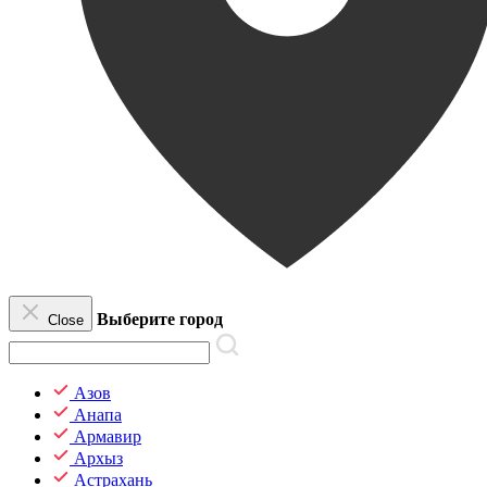
Выберите город
Close
Азов
Анапа
Армавир
Архыз
Астрахань