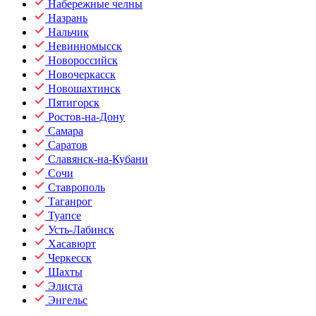
Набережные челны
Назрань
Нальчик
Невинномысск
Новороссийск
Новочеркасск
Новошахтинск
Пятигорск
Ростов-на-Дону
Самара
Саратов
Славянск-на-Кубани
Сочи
Ставрополь
Таганрог
Туапсе
Усть-Лабинск
Хасавюрт
Черкесск
Шахты
Элиста
Энгельс