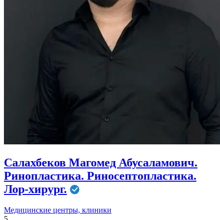
Салахбеков Магомед Абусаламович.
Ринопластика. Риносептопластика.
Лор-хирург.
Медицинские центры, клиники
5